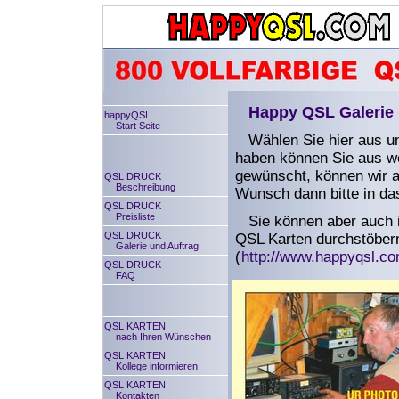
Happy QSL Galerie 
happyQSL
Start Seite
Wählen Sie hier aus u
haben können Sie aus we
gewünscht, können wir a
QSL DRUCK
Beschreibung
Wunsch dann bitte in da
QSL DRUCK
Preisliste
Sie können aber auch 
QSL DRUCK
QSL Karten durchstöbern.
Galerie und Auftrag
(
http://www.happyqsl.co
QSL DRUCK
FAQ
QSL KARTEN
nach Ihren Wünschen
QSL KARTEN
Kollege informieren
QSL KARTEN
Kontakten