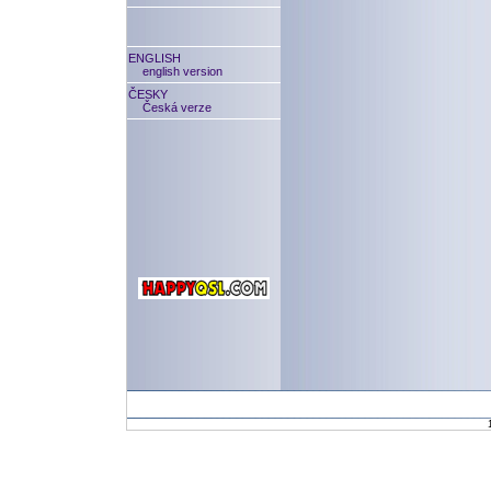
ENGLISH
english version
ČESKY
Česká verze