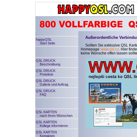
Außerordentliche Verbindu
happyQSL
Start Seite
Sollten Sie exklusive QSL Kar
Homepage
www.qsl.cz
. Hier fin
keine Wünsche offen lassen sollte
QSL DRUCK
Beschreibung
QSL DRUCK
Preisliste
QSL DRUCK
Galerie und Auftrag
QSL DRUCK
FAQ
QSL KARTEN
nach Ihren Wünschen
QSL KARTEN
Kollege informieren
QSL KARTEN
Kontakten