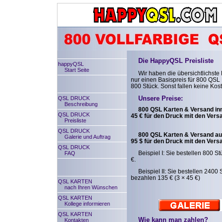
Die HappyQSL Preisliste
happyQSL
Start Seite
Wir haben die übersichtlichste P
nur einen Basispreis für 800 QSL 
800 Stück. Sonst fallen keine Kos
Unsere Preise:
QSL DRUCK
Beschreibung
800 QSL Karten & Versand in
QSL DRUCK
45 € für den Druck mit den Vers
Preisliste
QSL DRUCK
800 QSL Karten & Versand au
Galerie und Auftrag
95 $ für den Druck mit den Vers
QSL DRUCK
Beispiel I: Sie bestellen 800 
FAQ
€.
Beispiel II: Sie bestellen 2400 
bezahlen 135 € (3 × 45 €)
QSL KARTEN
nach Ihren Wünschen
QSL KARTEN
Kollege informieren
QSL KARTEN
Wie kann man zahlen?
Kontakten