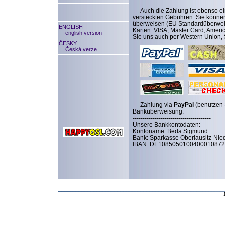
Auch die Zahlung ist ebenso ein
versteckten Gebühren. Sie könne
überweisen (EU Standardüberweis
ENGLISH
Karten: VISA, Master Card, Ameri
english version
Sie uns auch per Western Union,
ČESKY
Česká verze
Zahlung via
PayPal
(benutzen S
Banküberweisung:
---------------------------------------
Unsere Bankkontodaten:
Kontoname: Beda Sigmund
Bank: Sparkasse Oberlausitz-Nie
IBAN: DE108505010040001087