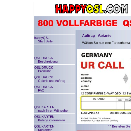
Auftrag - Variante
happyQSL
Start Seite
Wählen Sie nun eine Farbschema f
QSL DRUCK
Beschreibung
QSL DRUCK
Preisliste
QSL DRUCK
Galerie und Auftrag
QSL DRUCK
FAQ
QSL KARTEN
nach Ihren Wünschen
QSL KARTEN
Kollege informieren
QSL KARTEN
^^ Bestellen Sie
Kontakten