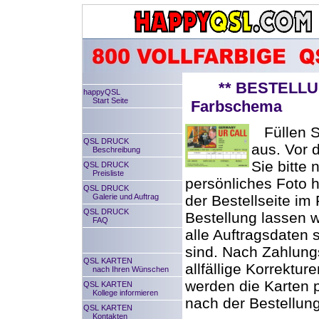
** BESTELLUNG
happyQSL
Start Seite
Farbschema
Füllen S
QSL DRUCK
aus. Vor 
Beschreibung
Sie bitte 
QSL DRUCK
Preisliste
persönliches Foto 
QSL DRUCK
Galerie und Auftrag
der Bestellseite im
QSL DRUCK
Bestellung lassen 
FAQ
alle Auftragsdaten
sind. Nach Zahlung
QSL KARTEN
allfällige Korrektu
nach Ihren Wünschen
werden die Karten p
QSL KARTEN
Kollege informieren
nach der Bestellun
QSL KARTEN
Kontakten