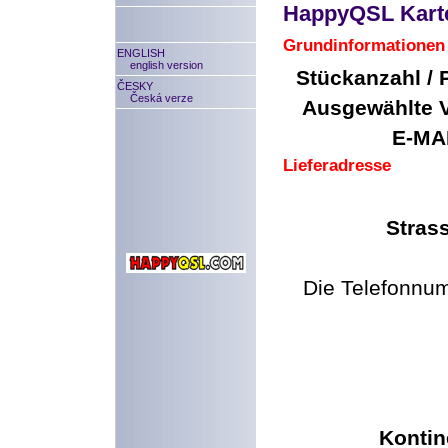
HappyQSL Kart
Grundinformationen
ENGLISH
english version
Stückanzahl / 
ČESKY
Česká verze
Ausgewählte V
E-MAI
Lieferadresse
Stras
Die Telefonnum
Kontin